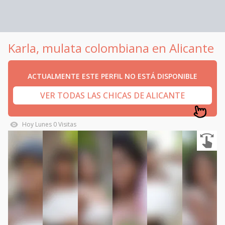
Karla, mulata colombiana en Alicante
ACTUALMENTE ESTE PERFIL NO ESTÁ DISPONIBLE
VER TODAS LAS CHICAS DE ALICANTE
Hoy
Lunes
0
Visitas